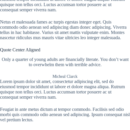
quisque non tellus orci. Luctus accumsan tortor posuere ac ut
consequat semper viverra nam.
Netus et malesuada fames ac turpis egestas integer eget. Quis
commodo odio aenean sed adipiscing diam donec adipiscing. Viverra
tellus in hac habitasse. Varius sit amet mattis vulputate enim. Montes
nascetur ridiculus mus mauris vitae ultricies leo integer malesuada.
Quote Center Aligned
Only a quarter of young adults are financially literate. You don’t want
to overwhelm them with terrible advice.
Micheal Clarck
Lorem ipsum dolor sit amet, consectetur adipiscing elit, sed do
eiusmod tempor incididunt ut labore et dolore magna aliqua. Rutrum
quisque non tellus orci. Luctus accumsan tortor posuere ac ut
consequat semper viverra nam.
Feugiat in ante metus dictum at tempor commodo. Facilisis sed odio
morbi quis commodo odio aenean sed adipiscing. Ipsum consequat nisl
vel pretium lectus.