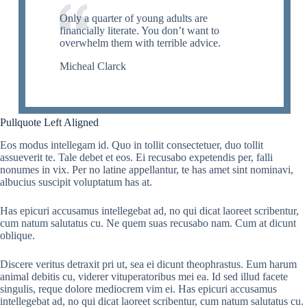
Only a quarter of young adults are
financially literate. You don’t want to
overwhelm them with terrible advice.
Micheal Clarck
Pullquote Left Aligned
Eos modus intellegam id. Quo in tollit consectetuer, duo tollit
assueverit te. Tale debet et eos. Ei recusabo expetendis per, falli
nonumes in vix. Per no latine appellantur, te has amet sint nominavi,
albucius suscipit voluptatum has at.
Has epicuri accusamus intellegebat ad, no qui dicat laoreet scribentur,
cum natum salutatus cu. Ne quem suas recusabo nam. Cum at dicunt
oblique.
Discere veritus detraxit pri ut, sea ei dicunt theophrastus. Eum harum
animal debitis cu, viderer vituperatoribus mei ea. Id sed illud facete
singulis, reque dolore mediocrem vim ei. Has epicuri accusamus
intellegebat ad, no qui dicat laoreet scribentur, cum natum salutatus cu.