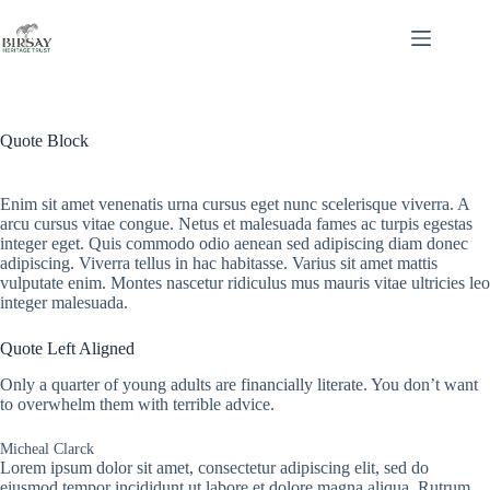
Skip
to
content
Quote Block
Enim sit amet venenatis urna cursus eget nunc scelerisque viverra. A
arcu cursus vitae congue. Netus et malesuada fames ac turpis egestas
integer eget. Quis commodo odio aenean sed adipiscing diam donec
adipiscing. Viverra tellus in hac habitasse. Varius sit amet mattis
vulputate enim. Montes nascetur ridiculus mus mauris vitae ultricies leo
integer malesuada.
Quote Left Aligned
Only a quarter of young adults are financially literate. You don’t want
to overwhelm them with terrible advice.
Micheal Clarck
Lorem ipsum dolor sit amet, consectetur adipiscing elit, sed do
eiusmod tempor incididunt ut labore et dolore magna aliqua. Rutrum