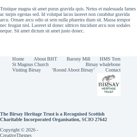
Tristique magna sit amet purus gravida quis. Netus et malesuada fames
ac turpis egestas sed. Id volutpat lacus laoreet non curabitur gravida
arcu. Ornare arcu odio ut sem nulla pharetra diam sit. Massa tempor
nec feugiat nisl. Laoreet id donec ultrices tincidunt arcu non sodales
neque. Sit amet dictum sit amet justo donec.
Home
About BHT
Barony Mill
HMS Tern
St Magnus Church
Birsay whalebone
Visiting Birsay
‘Roond Aboot Birsay’
Contact
The Birsay Heritage Trust is a Recognised Scottish
Charitable Incorporated Organisation, SCIO 27642
Copyright © 2026 -
CreativeThemes