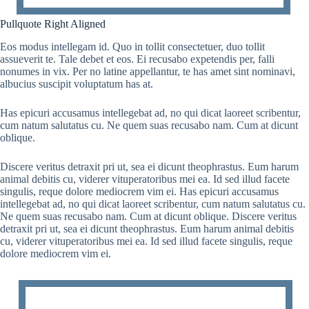
Pullquote Right Aligned
Eos modus intellegam id. Quo in tollit consectetuer, duo tollit
assueverit te. Tale debet et eos. Ei recusabo expetendis per, falli
nonumes in vix. Per no latine appellantur, te has amet sint nominavi,
albucius suscipit voluptatum has at.
Has epicuri accusamus intellegebat ad, no qui dicat laoreet scribentur,
cum natum salutatus cu. Ne quem suas recusabo nam. Cum at dicunt
oblique.
Discere veritus detraxit pri ut, sea ei dicunt theophrastus. Eum harum
animal debitis cu, viderer vituperatoribus mei ea. Id sed illud facete
singulis, reque dolore mediocrem vim ei. Has epicuri accusamus
intellegebat ad, no qui dicat laoreet scribentur, cum natum salutatus cu.
Ne quem suas recusabo nam. Cum at dicunt oblique. Discere veritus
detraxit pri ut, sea ei dicunt theophrastus. Eum harum animal debitis
cu, viderer vituperatoribus mei ea. Id sed illud facete singulis, reque
dolore mediocrem vim ei.