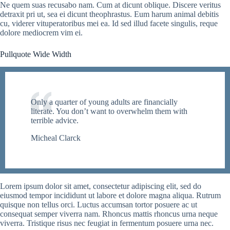
Ne quem suas recusabo nam. Cum at dicunt oblique. Discere veritus
detraxit pri ut, sea ei dicunt theophrastus. Eum harum animal debitis
cu, viderer vituperatoribus mei ea. Id sed illud facete singulis, reque
dolore mediocrem vim ei.
Pullquote Wide Width
Only a quarter of young adults are financially
literate. You don’t want to overwhelm them with
terrible advice.
Micheal Clarck
Lorem ipsum dolor sit amet, consectetur adipiscing elit, sed do
eiusmod tempor incididunt ut labore et dolore magna aliqua. Rutrum
quisque non tellus orci. Luctus accumsan tortor posuere ac ut
consequat semper viverra nam. Rhoncus mattis rhoncus urna neque
viverra. Tristique risus nec feugiat in fermentum posuere urna nec.